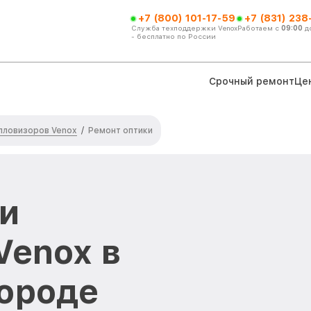
+7 (800) 101-17-59
+7 (831) 238
Служба техподдержки Venox
Работаем с
09:00
д
- бесплатно по России
Срочный ремонт
Це
пловизоров Venox
/
Ремонт оптики
и
Venox в
ороде