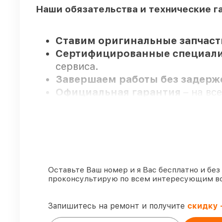
Наши обязательства и технические г
Ставим оригинальные запчаст
Сертифицированные специал
сервиса.
Завершаем работы без задер
Официальная гарантия
– на вс
Мы гарантируем:
80%
работ по ремонту исполняют
90%
комплектующих Venox в нали
Оставьте Ваш номер и я Вас бесплатно и без
проконсультирую по всем интересующим в
Подлинные запчасти Venox и 
подстраиваемся под разные бю
85%
починок Venox сделаем за 1
Запишитесь на ремонт и получите
скидку 