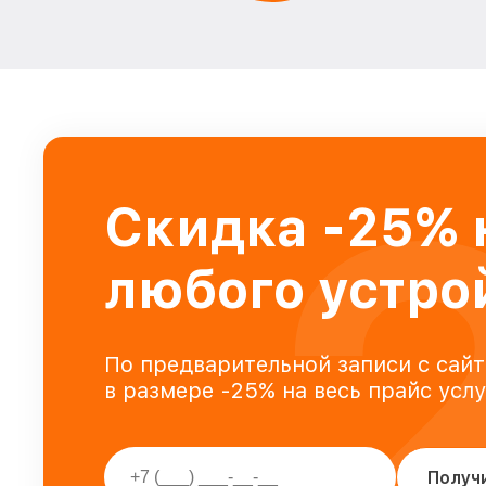
Скидка -25% 
любого устро
По предварительной записи с сайт
в размере -25% на весь прайс усл
Получ