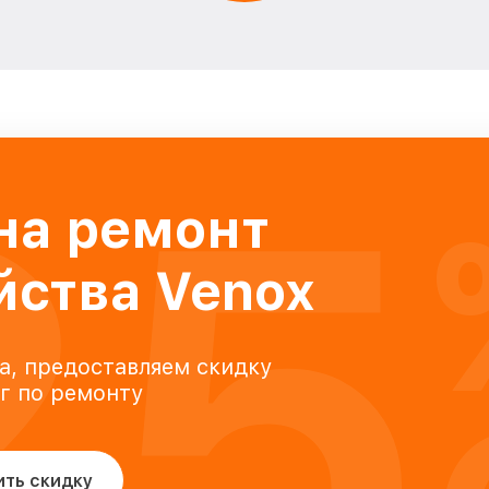
25
на ремонт
йства Venox
а, предоставляем скидку
уг по ремонту
ить скидку