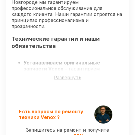
Новгороде мы гарантируем
профессиональное обслуживание для
каждого клиента. Наши гарантии строятся на
принципах профессионализма и
прозрачности.
Технические гарантии и наши
обязательства
Устанавливаем оригинальные
запчасти Venox
– гарантируем
применение только подлинных
Развернуть
комплектующих.
Квалифицированные инженеры
–
проходят постоянное обучение, что
подтверждает уровень их
профессионализма.
Соблюдаем сроки ремонта
– ремонт
Есть вопросы по ремонту
тепловизора Venox LRF без задержек.
техники Venox ?
Официальная гарантия
– все
ремонтные услуги и комплектующие
Запишитесь на ремонт и получите