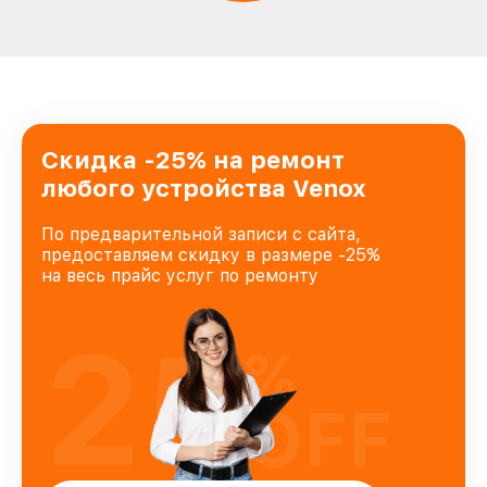
Скидка -25% на ремонт
любого устройства Venox
По предварительной записи с сайта,
предоставляем скидку в размере -25%
на весь прайс услуг по ремонту
25
%
OFF