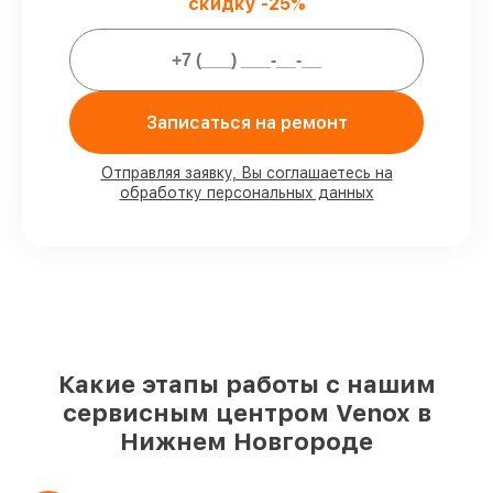
защищены сервисной гарантией.
скидку -25%
Мы гарантируем:
Записаться на ремонт
80%
работ закрываем с возможностью
личного присутствия владельца
90%
комплектующих Venox есть в
Отправляя заявку, Вы соглашаетесь на
наличии в мастерской или на складе в
обработку персональных данных
Нижнем Новгороде, остальные
доступны для срочного заказа
Подлинные запчасти Venox и
надёжные аналоги
– с учётом любых
финансовых возможностей
85%
починок выполняются в тот же день,
если мастер приступает к ремонту сразу
Какие этапы работы с нашим
сервисным центром Venox в
Нижнем Новгороде