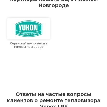
лучшим сервисным центром Venox в городе
Новгороде
Нижнем Новгороде, постоянно повышая
уровень доверия и лояльности наших
клиентов.
Сервисный центр Yukon в
Нижнем Новгороде
Ответы на частые вопросы
клиентов о ремонте тепловизора
Venox LRF