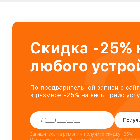
Скидка -25% 
любого устро
По предварительной записи с сайт
в размере -25% на весь прайс усл
Получ
Запишитесь на ремонт и получите скидку -25%
Отправляя заявку, Вы соглашаетесь на обработку