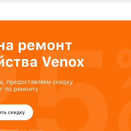
25
на ремонт
йства Venox
а, предоставляем скидку
уг по ремонту
ить скидку
 персональных данных