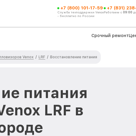
+7 (800) 101-17-59
+7 (831) 238
Служба техподдержки Venox
Работаем с
09:00
д
- бесплатно по России
Срочный ремонт
Це
пловизоров Venox
LRF
/
/
Восстановление питания
ие питания
Venox LRF в
ороде