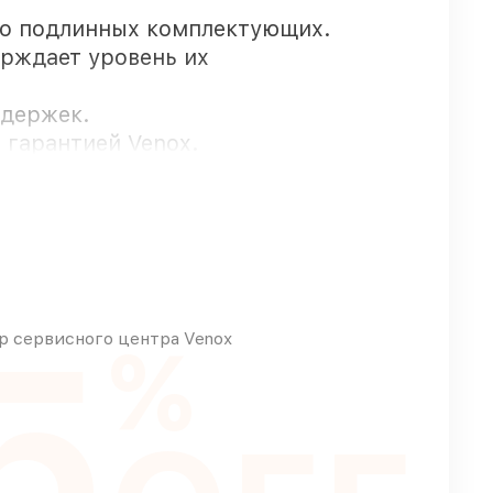
ко подлинных комплектующих.
ерждает уровень их
адержек.
 гарантией Venox.
упают оперативно
5
ом любых финансовых возможностей
 сервисного центра Venox
%