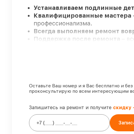
Устанавливаем подлинные дет
Квалифицированные мастера
профессионализма.
Всегда выполняем ремонт во
Поддержка после ремонта
– в
Мы гарантируем:
80%
работ закрываем в вашем п
90%
деталей Venox имеются на с
Оставьте Ваш номер и я Вас бесплатно и без
проконсультирую по всем интересующим в
Оригинальные комплектующие
85%
починок занимают до 2 часо
Запишитесь на ремонт и получите
скидку 
Запис