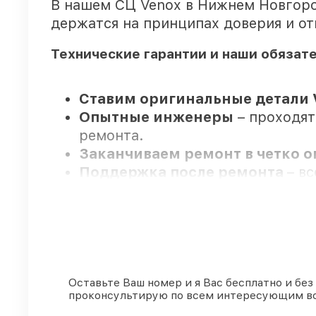
В нашем СЦ Venox в Нижнем Новгоро
держатся на принципах доверия и от
Технические гарантии и наши обязат
Ставим оригинальные детали 
Опытные инженеры
– проходят
ремонта.
Заканчиваем ремонт в четко 
Поддержка после ремонта
– в
Мы гарантируем:
80%
заказов проводим в вашем 
90%
запчастей Venox имеются на
Оставьте Ваш номер и я Вас бесплатно и без
проконсультирую по всем интересующим в
Оригинальные комплектующие