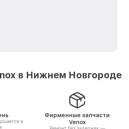
enox в Нижнем Новгороде
ень
Фирменные запчасти
ершается в
Venox
я
Ремонт без задержек —