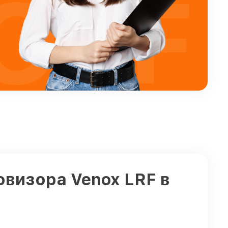
OFF
овизора Venox LRF в