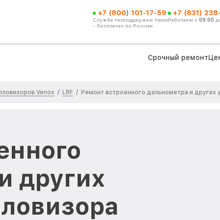
+7 (800) 101-17-59
+7 (831) 238
Служба техподдержки Venox
Работаем с
09:00
д
- бесплатно по России
Срочный ремонт
Це
пловизоров Venox
LRF
/
/
Ремонт встроенного дальнометра и других 
енного
и других
пловизора