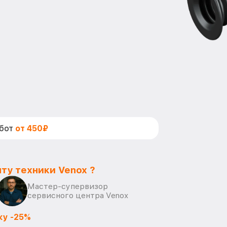
абот
от 450₽
ту техники Venox ?
Мастер-супервизор
сервисного центра Venox
ку -25%