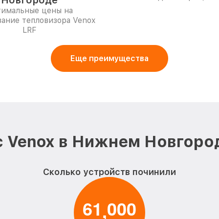
Новгороде
имальные цены на
ание тепловизора Venox
LRF
Еще преимущества
 Venox в Нижнем Новгоро
Сколько устройств починили
6
1
0
0
0
,