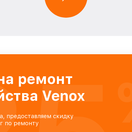
на ремонт
йства Venox
а, предоставляем скидку
уг по ремонту