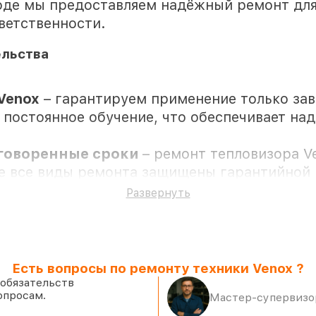
де мы предоставляем надёжный ремонт для
ветственности.
ельства
Venox
– гарантируем применение только за
 постоянное обучение, что обеспечивает на
оговоренные сроки
– ремонт тепловизора V
се все виды ремонта защищены гарантийной 
Развернуть
присутствии
Есть вопросы по ремонту техники Venox ?
 складе в Нижнем Новгороде, остальные по
 обязательств
опросам.
 Venox и качественные аналоги
– с учёт
Мастер-супервизор