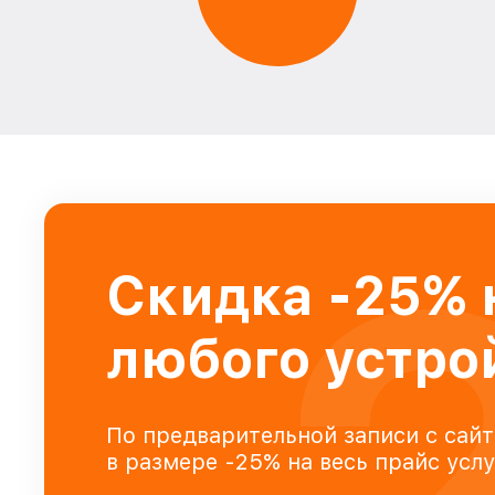
Скидка -25% 
любого устро
По предварительной записи с сайт
в размере -25% на весь прайс усл