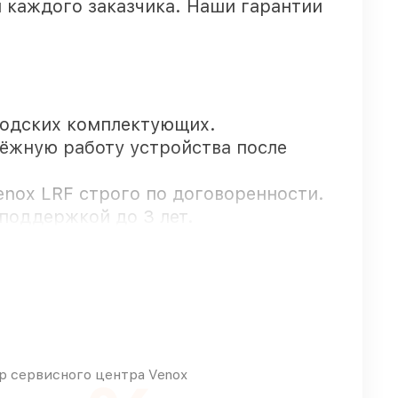
 каждого заказчика. Наши гарантии
водских комплектующих.
дёжную работу устройства после
enox LRF строго по договоренности.
поддержкой до 3 лет.
ступают оперативно
ом любых финансовых возможностей
 сервисного центра Venox