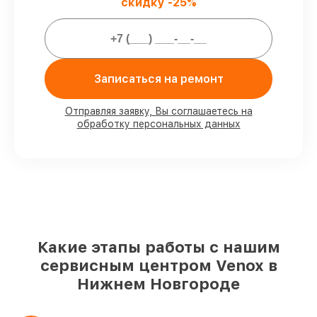
скидку -25%
Мы гарантируем:
80%
ремонтов выполняем в вашем
Записаться на ремонт
присутствии
90%
запчастей Venox есть в наличии в
мастерской или на складе в Нижнем
Отправляя заявку, Вы соглашаетесь на
Новгороде, остальные поступают
обработку персональных данных
оперативно
Подлинные запчасти Venox и
надёжные аналоги
– с учётом любых
финансовых возможностей
85%
починок выполняются в тот же день,
после приёма тепловизора
Какие этапы работы с нашим
сервисным центром Venox в
Нижнем Новгороде