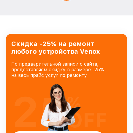
Скидка -25% на ремонт
любого устройства Venox
По предварительной записи с сайта,
предоставляем скидку в размере -25%
на весь прайс услуг по ремонту
25
%
OFF