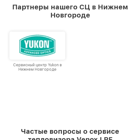
предоставляемых услуг. Наша цель — стать
Партнеры нашего СЦ в Нижнем
лучшим сервисным центром Venox в городе
Новгороде
Нижнем Новгороде, постоянно повышая
уровень доверия и лояльности наших
клиентов.
Сервисный центр Yukon в
Нижнем Новгороде
Частые вопросы о сервисе
тепловизора Venox LRF