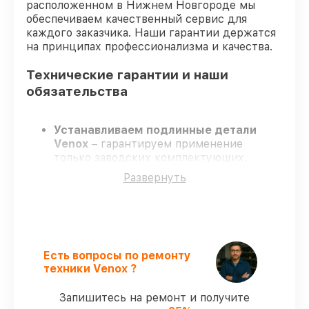
расположенном в Нижнем Новгороде мы
обеспечиваем качественный сервис для
каждого заказчика. Наши гарантии держатся
на принципах профессионализма и качества.
Технические гарантии и наши
обязательства
Устанавливаем подлинные детали
Venox
– гарантируем применение
только заводских комплектующих.
Опытные инженеры
– проходят
Развернуть
постоянное обучение, что обеспечивает
надёжную работу устройства после
ремонта.
Всегда выполняем ремонт вовремя
–
ремонт тепловизора Venox LRF в
оговоренные сроки.
Есть вопросы по ремонту
Официальная гарантия
– все все виды
техники Venox ?
ремонта защищены гарантийной
поддержкой до 3 лет.
Запишитесь на ремонт и получите